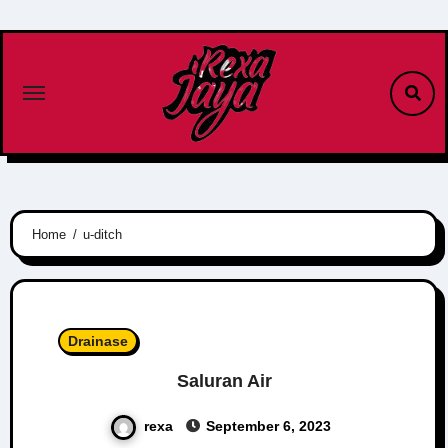
Skip
to
content
Home
u-ditch
Drainase
Saluran Air
rexa
September 6, 2023