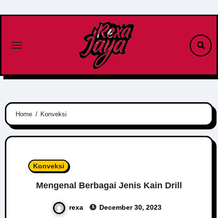
Skip
to
content
Home
Konveksi
Konveksi
Mengenal Berbagai Jenis Kain Drill
rexa
December 30, 2023