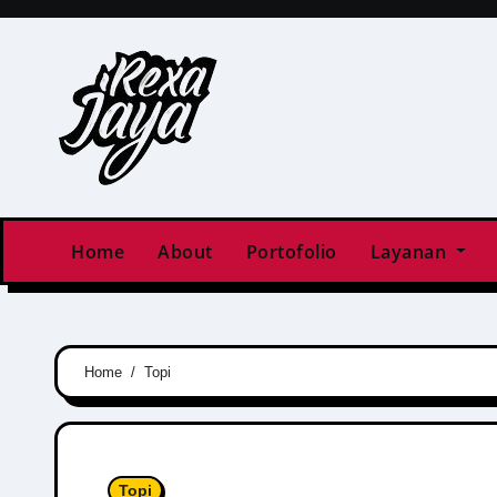
Skip
to
content
Home
About
Portofolio
Layanan
Home
Topi
Topi