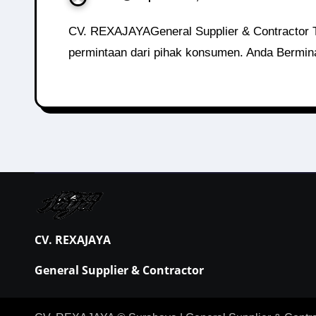
CV. REXAJAYAGeneral Supplier & Contractor Topi Pegawai Honda Topi ini dipesan oleh perusahaan dengan warna, design, dan logo sesuai dengan
permintaan dari pihak konsumen. Anda Bermi
CV. REXAJAYA
General Supplier & Contractor