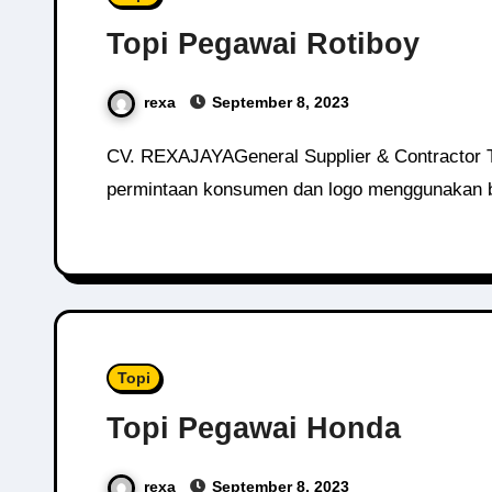
Topi Pegawai Rotiboy
rexa
September 8, 2023
CV. REXAJAYAGeneral Supplier & Contractor Topi Rotiboy Topi pegawai roti terkenal ini didesign menggunakan bahan, warna, logo sesuai dengan
permintaan konsumen dan logo menggunakan b
Topi
Topi Pegawai Honda
rexa
September 8, 2023