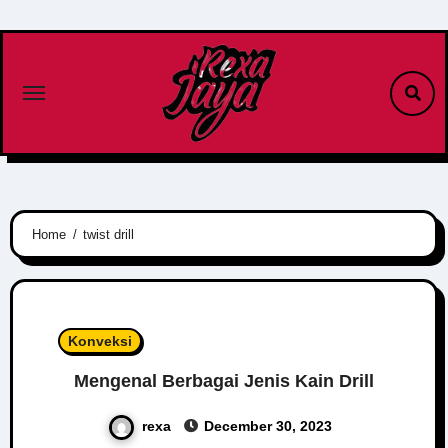
Skip
to
content
Home
twist drill
Konveksi
Mengenal Berbagai Jenis Kain Drill
rexa
December 30, 2023